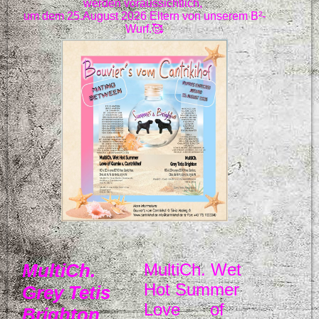
werden voraussichtlich,
um dem 25.August 2026 Eltern von unserem B²-
Wurf.🥰
MultiCh.
MultiCh. Wet
Hot Summer
Grey Tetis
Love of
Brighton