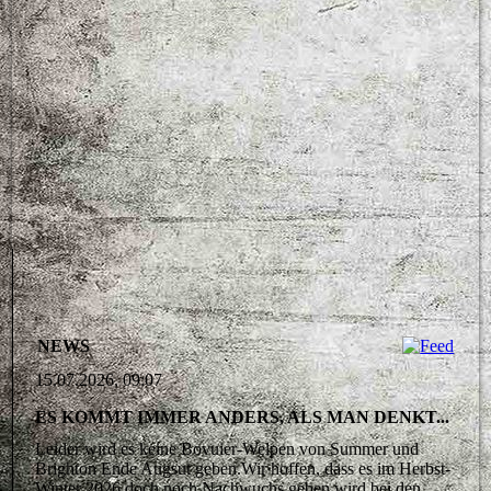
NEWS
15.07.2026, 09:07
ES KOMMT IMMER ANDERS, ALS MAN DENKT...
Leider wird es keine Bovuier-Welpen von Summer und
Brighton Ende Augsut geben.Wir hoffen, dass es im Herbst-
Winter 2026 doch noch Nachwuchs geben wird bei den