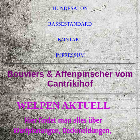
HUNDESALON
RASSESTANDARD
KONTAKT
IMPRESSUM
Bouviers & Affenpinscher vom
Cantrikihof
WELPEN AKTUELL
Hier findet man alles über
Wurfplanungen, Deckmeldungen,