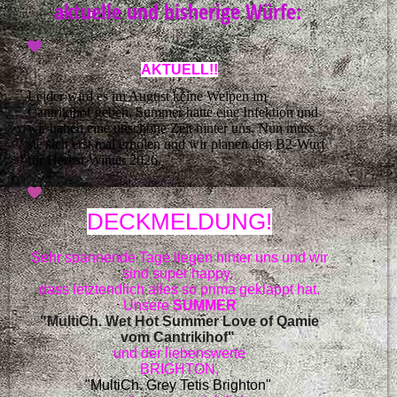
aktuelle und bisherige Würfe:
AKTUELL!!
Leider wird es im August keine Welpen im
Cantrikihof geben. Summer hatte eine Infektion und
wir haben eine unschöne Zeit hinter uns. Nun muss
sie sich erst mal erholen und wir planen den B2-Wurf
für Herbst-Winter 2026.
DECKMELDUNG!
Sehr spannende Tage liegen hinter uns
und wir
sind super happy,
dass letztendlich
alles so prima geklappt hat.
Unsere
SUMMER
"MultiCh. Wet Hot Summer Love of Qamie
vom Cantrikihof"
und der liebenswerte
BRIGHTON,
"MultiCh. Grey Tetis Brighton"