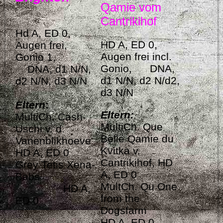
Qamie vom
Cantrikihof
Hd A, ED 0,
HD A, ED 0,
Augen frei,
Augen frei incl.
Gonio 1,
Gonio, DNA,
DNA, d1 N/N,
d1 N/N, d2 N/d2,
d2 N/N, d3 N/N
d3 N/N
Eltern
:
Eltern
:
MultiCh. Cash-
MultiCh. Que
Uschi v. d.
Belle Qamie du
Vanenblikhoeve
Kvitka v.
HD A, ED 0
Cantrikihof, HD
Grey Tetis Xena-
A, ED 0
Babs
MultCh. Qu One
HD A,
from the
ED 0
Dogsfarm
HD A, ED 0