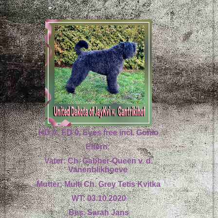
HD A, ED 0, Eyes free incl. Gonio
Eltern:
Vater: Ch. Gabber-Queen v. d.
Vanenblikhoeve
Mutter: Multi Ch. Grey Tetis Kvitka
WT: 03.10.2020
Bes. Sarah Jans