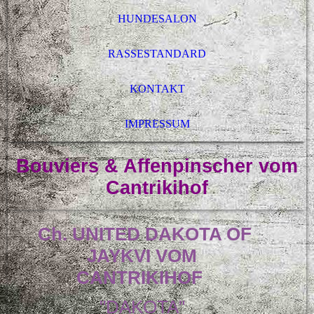
HUNDESALON
RASSESTANDARD
KONTAKT
IMPRESSUM
Bouviers & Affenpinscher vom
Cantrikihof
Ch. UNITED DAKOTA OF
JAYKVI VOM
CANTRIKIHOF
"DAKOTA"