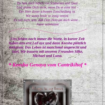
Du hast mich befreit von Schmerzen und Qual.
Und gräme Dich nicht, wenn Du es einst bist –
Der Herr dieser schweren Entscheidung ist.
Wir waren beide so innig vereint.
Es soll nicht sein, daß Dein Herz um mich weint...
Autor unbekannt
Uns fehlen noch immer die Worte, in kurzer Zeit
haben uns erst LaFaye und dann Keesha plötzlich
verlassen. Das Leben ist manchmal ungerecht und
hart. Wir trauern mit unseren Freunden Silke,
Michael und Luna.
* Keesha Genaya vom Cantrikihof *