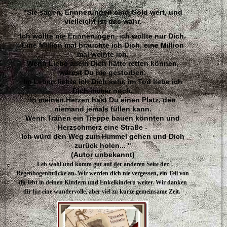
"Sie sagen, Erinnerungen sind Gold wert, und
vielleicht ist das wahr.
Ich wollte nie Erinnerungen, ich wollte nur Dich.
Eine Million mal brauchte ich Dich, eine Million
mal weinte ich.
Wenn Liebe allein Dich hätte retten können,
wärest Du nie gestorben.
Im Leben liebte ich Dich sehr, im Tod liebe ich
Dich immer noch.
In meinen Herzen hast Du einen Platz, den
niemand jemals füllen kann.
Wenn Tränen ein Treppe bauen könnten und
Herzschmerz eine Straße -
Ich würd den Weg zum Himmel gehen und Dich
zurück holen... "
(Autor unbekannt)
Leb wohl und komm gut auf der anderen Seite der
Regenbogenbrücke an. Wir werden dich nie vergessen, ein Teil von
dir lebt in deinen Kindern und Enkelkindern weiter. Wir danken
dir für eine wundervolle, aber viel zu kurze gemeinsame Zeit.