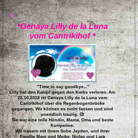
*Genaya Lilly de la Luna
vom Cantrikihof *
"Time to say goodbye..."
Lilly hat den Kampf gegen den Krebs verloren. Am
22.10.2018 ist Genaya Lilly de la Luna vom
Cantrikihof über die Regenbogenbrücke
gegangen. Wir können es nicht fassen und sind
unendlich traurig. 😥
Sie war eine tolle Hündin, Mama, Oma und beste
Kumpeline.
Wir trauern mit ihrem Sohn Jayden, und ihrer
Familie Marc und Meike, Niclas und Lara