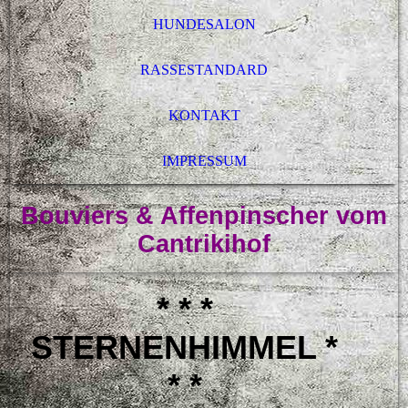
HUNDESALON
RASSESTANDARD
KONTAKT
IMPRESSUM
Bouviers & Affenpinscher vom
Cantrikihof
* * *
STERNENHIMMEL *
* *