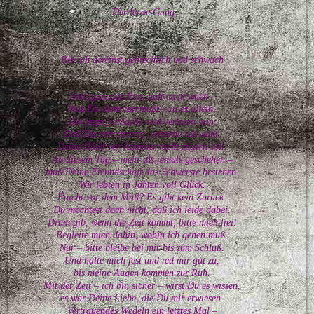
Der letzte Gang
Bin ich dereinst gebrechlich und schwach
Und quälende Pein hält mich wach –
Was Du dann tun mußt – tu es allein.
Die letzte Schlacht wird verloren sein.
Daß Du sehr traurig, verstehe ich wohl.
Deine Hand vor Kummer nicht zögern soll.
An diesem Tag – mehr als jemals geschehen –
muß Deine Freundschaft das Schwerste bestehen.
Wir lebten in Jahren voll Glück.
Furcht vor dem Muß? Es gibt kein Zurück.
Du möchtest doch nicht, daß ich leide dabei.
Drum gib, wenn die Zeit kommt, bitte mich frei!
Begleite mich dahin, wohin ich gehen muß.
Nur – bitte bleibe bei mir bis zum Schluß.
Und halte mich fest und red mir gut zu,
bis meine Augen kommen zur Ruh.
Mit der Zeit – ich bin sicher – wirst Du es wissen,
es war Deine Liebe, die Du mir erwiesen.
Vertrauendes Wedeln ein letztes Mal –