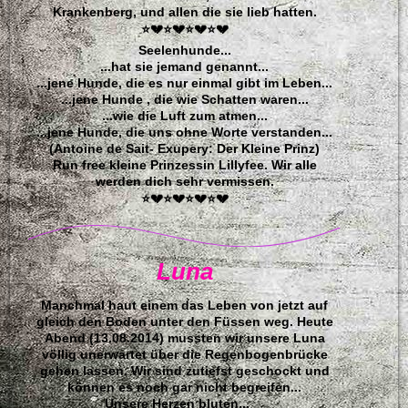
Krankenberg, und allen die sie lieb hatten.
⭐💔⭐💔⭐💔⭐💔
Seelenhunde...
...hat sie jemand genannt...
...jene Hunde, die es nur einmal gibt im Leben...
...jene Hunde , die wie Schatten waren...
...wie die Luft zum atmen...
...jene Hunde, die uns ohne Worte verstanden...
(Antoine de Sait- Exupery: Der Kleine Prinz)
Run free kleine Prinzessin Lillyfee. Wir alle
werden dich sehr vermissen.
⭐💔⭐💔⭐💔⭐💔
Luna
Manchmal haut einem das Leben von jetzt auf
gleich den Boden unter den Füssen weg. Heute
Abend (13.08.2014) mussten wir unsere Luna
völlig unerwartet über die Regenbogenbrücke
gehen lassen. Wir sind zutiefst geschockt und
können es noch gar nicht begreifen...
Unsere Herzen bluten...