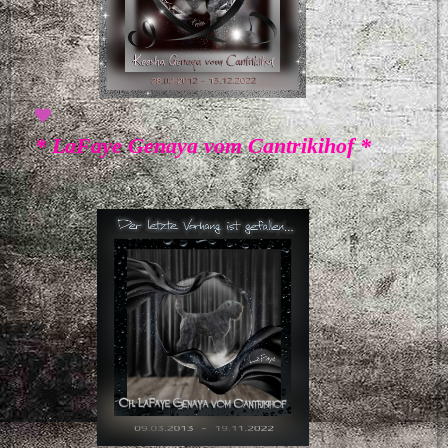
* LaFaye Genaya vom Cantrikihof *