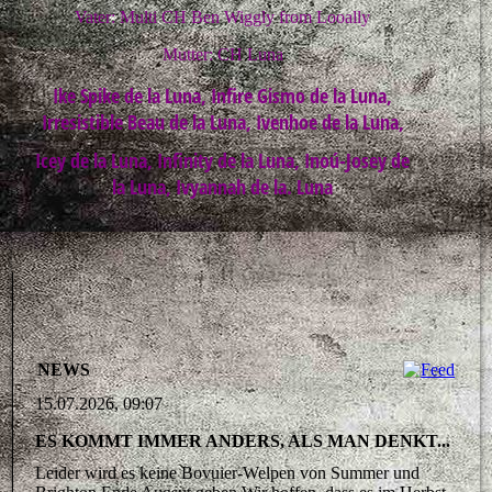
Vater: Multi CH Ben Wiggly from Looally
Mutter: CH Luna
Ike Spike de la Luna, Infire Gismo de la Luna,
Irresistible Beau de la Luna, Ivenhoe de la Luna,
Icey de la Luna, Infinity de la Luna, Inoú-Josey de
la Luna, Ivyannah de la. Luna
NEWS
15.07.2026, 09:07
ES KOMMT IMMER ANDERS, ALS MAN DENKT...
Leider wird es keine Bovuier-Welpen von Summer und