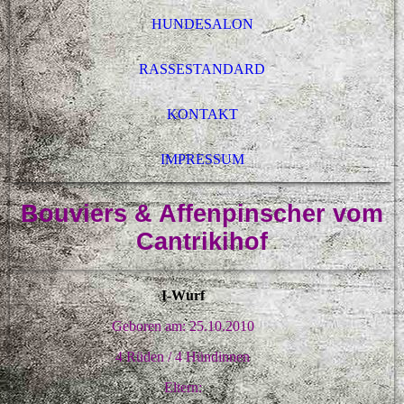
HUNDESALON
RASSESTANDARD
KONTAKT
IMPRESSUM
Bouviers & Affenpinscher vom
Cantrikihof
I-Wurf
Geboren am: 25.10.2010
4 Rüden / 4 Hündinnen
Eltern: