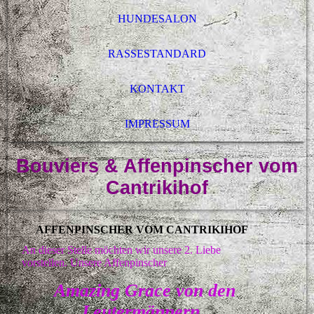
HUNDESALON
RASSESTANDARD
KONTAKT
IMPRESSUM
Bouviers & Affenpinscher vom
Cantrikihof
AFFENPINSCHER VOM CANTRIKIHOF
An dieser Stelle möchten wir unsere 2. Liebe
vorstellen. Unsere Affenpinscher
Amazing Grace von den
Leutermännern