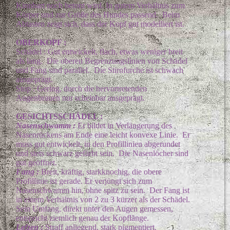
Kinnbart noch betont wird. In gutem Verhältnis zum
Körper und zur Größe des Hundes passend. Beim
Abtasten zeigt sich, dass der Kopf gut modelliert ist.
OBERKOPF :
Schädel : Gut entwickelt, flach, etwas weniger breit
als lang. Die oberen Begrenzungslinien von Schädel
und Fang sind parallel. Die Stirnfurche ist schwach
ausgeprägt.
Stop : Gering, durch die hervortretenden
Augenbrauen nur scheinbar ausgeprägt.
GESICHTSSCHÄDEL :
Nasenschwamm :
Er bildet in Verlängerung des
Nasenrückens am Ende eine leicht konvexe Linie. Er
muss gut entwickelt, in den Profillinien abgerundet
und stets schwarz gefärbt sein. Die Nasenlöcher sind
gut geöffnet.
Fang :
Breit, kräftig, starkknochig, die obere
Profillinie ist gerade. Er verjüngt sich zum
Nasenschwamm hin, ohne spitz zu sein. Der Fang ist
in einem Verhältnis von 2 zu 3 kürzer als der Schädel.
Sein Umfang, direkt unter den Augen gemessen,
entspricht ziemlich genau der Kopflänge.
Lefzen :
Straff anliegend, stark pigmentiert.