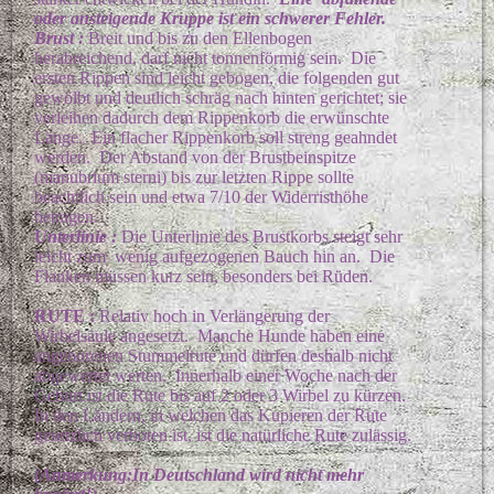
oder ansteigende Kruppe ist ein schwerer Fehler.
Brust :
Breit und bis zu den Ellenbogen
herabreichend, darf nicht tonnenförmig sein. Die
ersten Rippen sind leicht gebogen, die folgenden gut
gewölbt und deutlich schräg nach hinten gerichtet; sie
verleihen dadurch dem Rippenkorb die erwünschte
Länge. Ein flacher Rippenkorb soll streng geahndet
werden. Der Abstand von der Brustbeinspitze
(manubrium sterni) bis zur letzten Rippe sollte
beachtlich sein und etwa 7/10 der Widerristhöhe
betragen.
Unterlinie :
Die Unterlinie des Brustkorbs steigt sehr
leicht zum wenig aufgezogenen Bauch hin an. Die
Flanken müssen kurz sein, besonders bei Rüden.
RUTE :
Relativ hoch in Verlängerung der
Wirbelsäule angesetzt. Manche Hunde haben eine
angeborenen Stummelrute und dürfen deshalb nicht
abgewertet werten. Innerhalb einer Woche nach der
Geburt ist die Rute bis auf 2 oder 3 Wirbel zu kürzen.
In den Ländern, in welchen das Kupieren der Rute
gesetzlich verboten ist, ist die natürliche Rute zulässig.
(Anmerkung:In Deutschland wird nicht mehr