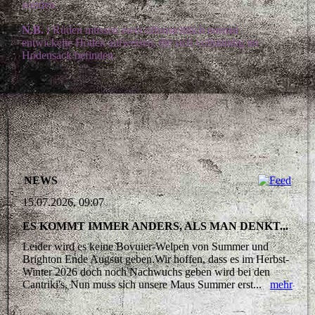
werden.
N.B. :
Rüden müssen zwei offensichtlich normal
entwickelte Hoden aufweisen, die sich vollständig im
Hodensack befinden.
NEWS
15.07.2026, 09:07
ES KOMMT IMMER ANDERS, ALS MAN DENKT...
Leider wird es keine Bovuier-Welpen von Summer und
Brighton Ende Augsut geben.Wir hoffen, dass es im Herbst-
Winter 2026 doch noch Nachwuchs geben wird bei den
Cantriki's. Nun muss sich unsere Maus Summer erst...
mehr