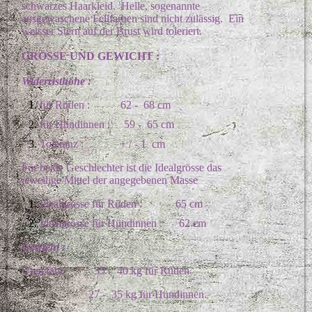
schwarzes Haarkleid. Helle, sogenannte
ausgewaschene Fellfarben sind nicht zulässig. Ein
weisser Stern auf der Brust wird toleriert.
GRÖSSE UND GEWICHT :
Widerristhöhe :
für Rüden : 62 - 68 cm
für Hündinnen : 59 - 65 cm
Toleranz : + / - 1 cm
Für beide Geschlechter ist die Idealgrösse das
jeweilige Mittel der angegebenen Masse
Idealgrösse für Rüden : 65 cm
Idealgrösse für Hündinnen : 62 cm
Gewicht :
Ungefähr 35 - 40 kg für Rüden
27 - 35 kg für Hündinnen.