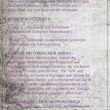
Unternehmungsgeist und seine Intelligenz befähigen
ihn zum Fährtenhund, zum Verbindungs-und
Meldehund und zum Begleiter der Wildhüter.
KLASSIFIKATION FCI:
Gruppe 1 Hütehunde und Treibhunde
(ausgenommen Schweizer Sennenhunde).
Sektion 2 Treibhunde (ausgenommen Schweizer
Sennenhunde) mit Arbeitsprüfung.
KURZER HISTORISCHER ABRISS :
Wie es der Name erkennen lässt, stammt der
Flandrische Treibhund aus den belgischen und
französischen Landesteilen Flanderns, die von keiner
natürlichen Grenze getrennt sind. Die Vieh- und
Ochsentreiber in Flandern benötigten gute Hunde für
die Führung ihrer Herden und verwendeten zur Zucht
die in ihrer Gegend vorhandenen Hunde einzig auf
Grund ihrer physischen und charakterlichen Vorzüge,
die der heutige Bouvier des Flandres geerbt hat.
ALLGEMEINES ERSCHEINUNGSBILD :
Kompakt, gedrungen. Körper kurz und stämmig mit