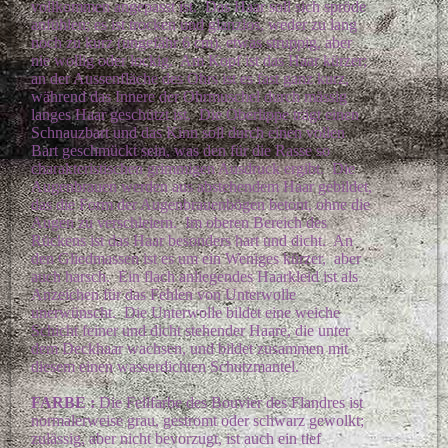
vollkommen angepasst ist. Das Haar soll sich spröde
anfühlen; es ist trocken und glanzlos, weder zu lang
noch zu kurz (ungefähr 6 cm), etwas struppig, aber
nie wollig oder lockig. Am Kopf ist das Haar kürzer;
an der Aussenfläche des Ohrs ist es fast ganz kurz,
während das Innere der Ohrmuschel durch mässig
langes Haar geschützt ist. Die Oberlippe trägt einen
Schnauzbart und das Kinn soll durch einen vollen
Bart geschmückt sein, was den für die Rasse so
charakteristischen grimmigen Ausdruck ergibt. Die
Augenbrauen werden aus abstehendem Haar gebildet,
das die Form der Augenbrauenbögen betont, ohne die
Augen zu verschleiern. Im oberen Bereich des
Rückens ist das Haar besonders hart und dicht. An
den Gliedmassen ist es um ein Weniges kürzer, aber
auch harsch. Ein flach anliegendes Haarkleid ist als
Anzeichen für das Fehlen von Unterwolle
unerwünscht. Die Unterwolle bildet eine weiche
Schicht feiner und dicht stehender Haare, die unter
dem Deckhaar wachsen, und bildet zusammen mit
diesem einen wasserdichten Schutzmantel.
FARBE :
Die Fellfarbe des Bouvier des Flandres ist
normalerweise grau, gestromt oder schwarz gewolkt;
zulässig, aber nicht bevorzugt, ist auch ein tief