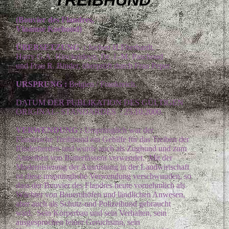
(Bouvier des Flandres,
Vlaamse Koehond)
ÜBERSETZUNG :
Jochen H.Eberhardt,
Harry G.A. Hinckeldeyn, Dr. J.-M. Paschoud
und Frau R. Binder, überprüft durch Frau Peper.
URSPRUNG :
Belgien / Frankreich.
DATUM DER PUBLIKATION DES GÜLTIGEN
ORIGINAL- STANDARDES : 25.10.2000.
VERWENDUNG :
Ursprünglich war der
Flandrische Treibhund ein Gehilfe für das Treiben der
Rinderherden und wurde auch als Zughund und zum
Antreiben von Butterfässern verwendet. Mit der
Modernisierung der Ausrüstung in der Landwirtschaft
ist diese ursprüngliche Verwendung verschwunden, so
dass der Bouvier des Flandres heute vornehmlich als
Wächter von Bauernhöfen und ländlichen Anwesen,
aber auch als Schutz-und Polizeihund gebraucht
wird. Sein Körperbau und sein Verhalten, sein
ausgesprochen feiner Geruchsinn, sein