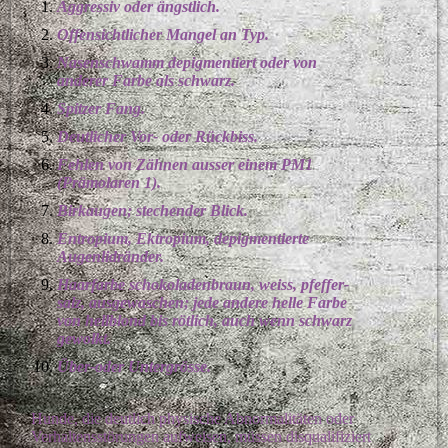
Aggressiv oder ängstlich.
Offensichtlicher Mangel an Typ.
Nasenschwamm depigmentiert oder von
anderer Farbe als schwarz.
Spitzer Fang.
Deutlicher Vor- oder Rückbiss.
Fehlen von Zähnen ausser einem PM1
(Prämolaren 1).
Birkaugen; stechender Blick.
Entropium, Ektropium, depigmentierte
Augenlidränder.
Haarfarbe schokoladenbraun, weiss, pfeffer-
salz, ausgewaschen; jede andere helle Farbe
von hellblond bis rötlich, auch wenn schwarz
gewolkt.
Über-oder Untergrösse.
Hunde, die deutlich physische Abnormalitäten oder
Verhaltensstörungen aufweisen, müssen disqualifiziert