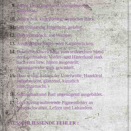
Zähne klein, ungesund, unregelmässig
aufgereiht.
Augen hell, kugelförmig; atypischer Blick.
Ohr vollständig eingedreht, gefaltet.
Hals zylindrisch; mit Wamme.
Ausgeprägter Sattel- oder Karpfenrücken.
Deutliche Abweichung vom senkrechten Stand
der Gliedmaßen; Vorder- und Hinterhand stark
nach vorn bzw. hinten ausgestellt;
Sprunggelenke stark gewinkelt.
Haar seidig; Fehlen der Unterwolle; Haarkleid
aufgebauscht, glänzend, künstlich
zurechtgemacht.
Schnurrbart und Bart ungenügend ausgebildet.
Gleichzeitig auftretende Pigmentfehler an
Nasenschwamm, Lefzen und Lidrändern.
AUSSCHLIESSENDE FEHLER :