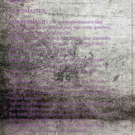
kupiert!)
GLIEDMASSEN
VORDERHAND :
Die Vordergliedmassen sind
starkknochig, gut bemuskelt und, von vorne gesehen,
vollkommen gerade und parallel.
Schultern :
Ziemlich lang, bemuskelt ohne überladen
zu sein, mässig schräg gelagert. Schulterblatt und
Oberarm sind ungefähr gleich lang.
Oberarm :
Mässig schräg gelagert.
Ellenbogen :
Dicht am Körper anliegend, parallel.
Abstehende oder einwärts gerichtete Ellenbogen, im
natürlichen Stand oder in der Bewegung, sind
fehlerhaft.
Unterarme :
Sie sollen von vorn und von der Seite
betrachtet vollkommen gerade, parallel zueinander
und senkrecht zum Boden stehen. Gut bemuskelt, mit
starken Knochen.
Vorderfusswurzelgelenke : Genau in der Verlängerung
der senkrechten Linie des Unterarms. Auf der
Rückseite des Karpalgelenks darf nur das Erbsenbein
hervortreten. Kräftige Knochenstruktur.
Vordermittelfuß :
Recht kurz, nur sehr leicht nach
vorne geneigt. Kräftige Knochenstruktur.