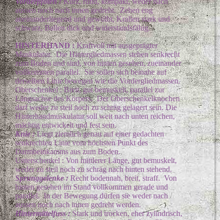
Vorderpfoten :
Kurz, rund, kompakt, weder nach
aussen noch nach innen gedreht. Zehen eng
aneinanderliegend und gewölbt, Krallen stark und
schwarz, Ballen dick und widerstandsfähig.
HINTERHAND :
Kraftvoll mit ausgeprägter
Muskulatur. Die Hintergliedmassen stehen senkrecht
zum Boden und sind, von hinten gesehen, zueinander
vollkommen parallel. Sie sollen sich beinahe auf
derselben Linie bewegen wie die Vordergliedmassen.
Oberschenkel : Breit, gut bemuskelt, parallel zur
Längsachse des Körpers. Der Oberschenkelknochen
darf weder zu steil noch zu schräg gelagert sein. Die
Hinterhandmuskulatur soll weit nach unten reichen,
mächtig entwickelt und fest sein.
Knie :
Liegt ziemlich genau auf einer gedachten
senkrechten Linie vom höchsten Punkt des
Darmbeinkamms aus zum Boden.
Unterschenkel : Von mittlerer Länge, gut bemuskelt,
weder zu steil noch zu schräg nach hinten stehend.
Sprunggelenk
e :
Recht bodennah, breit, straff. Von
hinten gesehen im Stand vollkommen gerade und
parallel. In der Bewegung dürfen sie weder nach
aussen noch nach innen gedreht werden.
Hintermittelfuss :
Stark und trocken, eher zylindrisch,