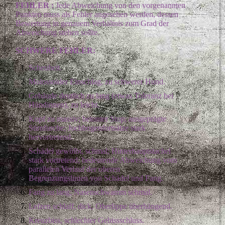
FEHLER :
Jede Abweichung von den vorgenannten
Punkten muss als Fehler angesehen werden, dessen
Bewertung in genauem Verhältnis zum Grad der
Abweichung stehen sollte.
SCHWERE FEHLER:
Scheuheit.
Molossoider Einschlag, zu schwerer Hund.
Gebäude deutlich zu lang (etwas Toleranz bei
Hündinnen), zu leicht.
Kopf zu massiv; betonter Stop; ausgeprägte
Stirnfurche; Jochbogenfortsätze stark
hervortretend.
Schädel gewölbt, schmal; Hinterhauptstachel
stark vortretend; bedeutende Abweichung vom
parallelen Verlauf der oberen
Begrenzungslinien von Schädel und Fang.
Fang zu lang; Nasenschwamm schmal.
Lefzen schlaff, dick, Oberlippe überhängend.
Kreuzbiss, schlechter Gebissschluss.