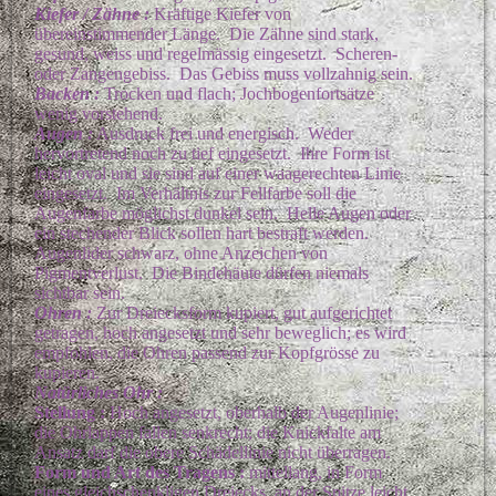
Kiefer / Zähne :
Kräftige Kiefer von
übereinstimmender Länge. Die Zähne sind stark,
gesund, weiss und regelmässig eingesetzt. Scheren-
oder Zangengebiss. Das Gebiss muss vollzahnig sein.
Backen :
Trocken und flach; Jochbogenfortsätze
wenig vorstehend.
Augen :
Ausdruck frei und energisch. Weder
hervortretend noch zu tief eingesetzt. Ihre Form ist
leicht oval und sie sind auf einer waagerechten Linie
eingesetzt. Im Verhältnis zur Fellfarbe soll die
Augenfarbe möglichst dunkel sein. Helle Augen oder
ein stechender Blick sollen hart bestraft werden.
Augenlider schwarz, ohne Anzeichen von
Pigmentverlust. Die Bindehäute dürfen niemals
sichtbar sein.
Ohren :
Zur Dreiecksform kupiert, gut aufgerichtet
getragen, hoch angesetzt und sehr beweglich; es wird
empfohlen, die Ohren passend zur Kopfgrösse zu
kupieren.
Natürliches Ohr :
Stellung :
Hoch angesetzt, oberhalb der Augenlinie;
die Ohrlappen fallen senkrecht; die Knickfalte am
Ansatz darf die obere Schädellinie nicht überragen.
Form und Art des Tragens :
mittellang, in Form
eines gleichschenkligen Dreiecks, an der Spitze leicht