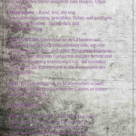
im natürlichen Stand senkrecht zum Boden. Ohne
Afterkrallen.
Hinterpfoten :
Rund, fest, mit eng
aneinanderliegenden, gewölbten Zehen und kräftigen,
schwarzen Krallen. Ballen dick und
widerstandsfähig.
GANGWERK :
Der Bouvier des Flandres soll
insgesamt harmonisch proportioniert sein, um eine
ungezwungene, freie und stolze Bewegung zeigen zu
können. Die üblichen Gangarten sind der Schritt und
der Trab; Passgang kommt auch vor. Im normalen
Trab treten die Hinterpfoten in die Fussstapfen der
Vorderpfoten.
HAUT :
Gut anliegend, nicht übertrieben schlaff.
Der Rand der Augenlider und der Lippen ist immer
sehr dunkel gefärbt.
HAARKLEID
HAAR :
Sehr reichlich. Das Deckhaar bildet
zusammen mit der dichten Unterwolle eine
schützendes Hülle, die an die plötzlichen
Wetterwechsel im Herkunftsland der Rasse