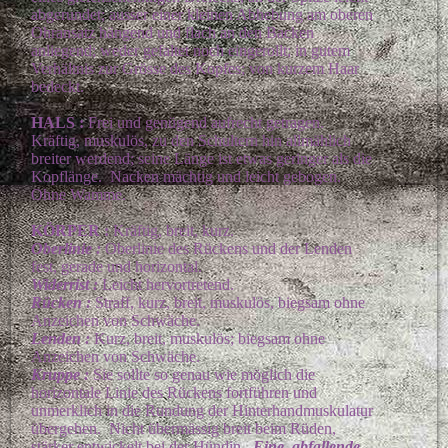
abgerundet; ausser einer kleinen Abhebung am oberen
Ohransatz hängend und flach an den Backen
anliegend; weder gefaltet noch eingerollt; in gutem
Verhältnis zur Grösse des Kopfes; von kurzem Haar
bedeckt.
HALS :
Frei und genügend aufrecht getragen.
Kräftig, muskulös, zu den Schultern hin allmählich
breiter werdend; seine Länge ist etwas geringer als die
Kopflänge. Nacken mächtig und leicht gebogen.
Ohne Wamme.
KÖRPER :
Kräftig, breit, kurz.
Oberlinie :
Oberlinie des Rückens und der Lenden
fest, gerade und horizontal.
Widerrist :
Leicht hervortretend.
Rücken :
Straff, kurz, breit, muskulös, biegsam ohne
Anzeichen von Schwäche.
Lenden :
Kurz, breit, muskulös; biegsam ohne
Anzeichen von Schwäche.
Kruppe :
Sie sollte so genau wie möglich die
horizontale Linie des Rückens fortführen und
unmerklich in die Rundung der Hinterhandmuskulatur
übergehen. Nicht übermässig breit beim Rüden,
stärker entwickelt bei der Hündin.
Eine abfallende