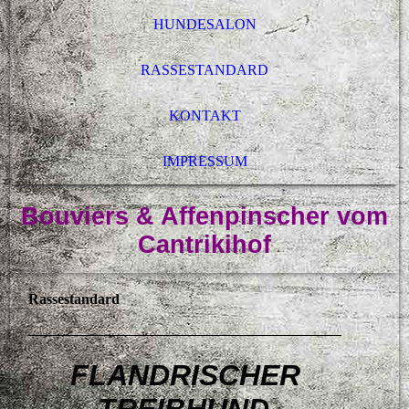
HUNDESALON
RASSESTANDARD
KONTAKT
IMPRESSUM
Bouviers & Affenpinscher vom
Cantrikihof
Rassestandard
FLANDRISCHER
TREIBHUND