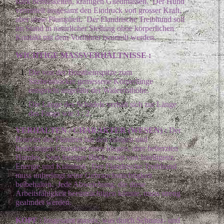
stark bemuskelten, kräftigen Gliedmassen. Der Hund
vermittelt insgesamt den Eindruck von grosser Kraft,
aber ohne Plumpheit. Der Flandrische Treibhund soll
im Stand in natürlicher Stellung ohne körperlichen
Kontakt mit dem Vorführer beurteilt werden.
WICHTIGE MASSVERHÄLTNISSE :
Die von der Brustbeinspitze zum
Sitzbeinhöcker gemessene Körperlänge
entspricht ungefähr der Widerristhöhe.
Die Länge des Schädels verhält sich zur Länge
des Fangs wie 3 : 2.
VERHALTEN / CHARAKTER (WESEN) :
Der
Bouvier des Flandres hat den ruhigen und
bedächtigen Charakter eines klugen, aber beherzten
Hundes. Sein feuriger Blick zeugt von Intelligenz,
Energie und Kühnheit. Der Flandrische Treibhund
muss unbedingt seine Gebrauchstüchtigkeit
beibehalten. Jede Abweichung, die diese
Arbeitsfähigkeit beeinträchtigen könnte, muss streng
geahndet werden.
KOPF :
Insgesamt massiv, was durch Schnauz- und