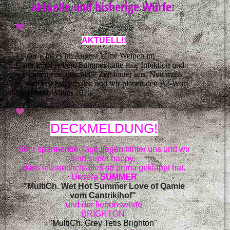
aktuelle und bisherige Würfe:
AKTUELL!!
Leider wird es im August keine Welpen im
Cantrikihof geben. Summer hatte eine Infektion und
wir haben eine unschöne Zeit hinter uns. Nun muss
sie sich erst mal erholen und wir planen den B2-Wurf
für Herbst-Winter 2026.
DECKMELDUNG!
Sehr spannende Tage liegen hinter uns
und wir
sind super happy,
dass letztendlich
alles so prima geklappt hat.
Unsere
SUMMER
"MultiCh. Wet Hot Summer Love of Qamie
vom Cantrikihof"
und der liebenswerte
BRIGHTON,
"MultiCh. Grey Tetis Brighton"