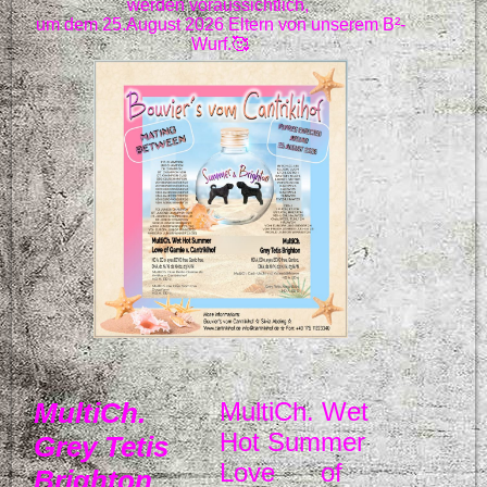
werden voraussichtlich,
um dem 25.August 2026 Eltern von unserem B²-
Wurf.🥰
MultiCh.
MultiCh. Wet
Hot Summer
Grey Tetis
Love of
Brighton