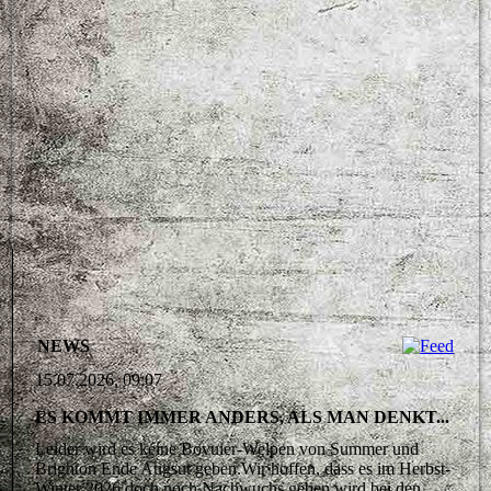
NEWS
15.07.2026, 09:07
ES KOMMT IMMER ANDERS, ALS MAN DENKT...
Leider wird es keine Bovuier-Welpen von Summer und
Brighton Ende Augsut geben.Wir hoffen, dass es im Herbst-
Winter 2026 doch noch Nachwuchs geben wird bei den