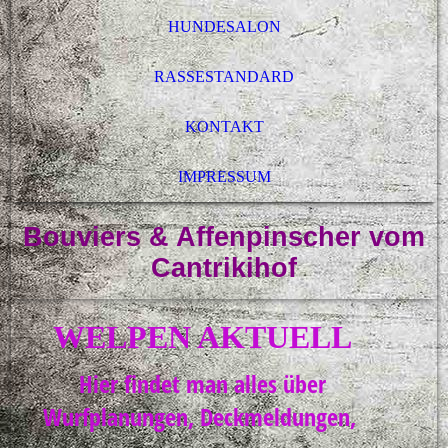
HUNDESALON
RASSESTANDARD
KONTAKT
IMPRESSUM
Bouviers & Affenpinscher vom
Cantrikihof
WELPEN AKTUELL
Hier findet man alles über
Wurfplanungen, Deckmeldungen,