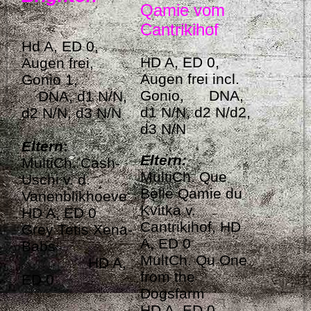
Qamie vom
Cantrikihof
Hd A, ED 0,
HD A, ED 0,
Augen frei,
Augen frei incl.
Gonio 1,
Gonio, DNA,
DNA, d1 N/N,
d1 N/N, d2 N/d2,
d2 N/N, d3 N/N
d3 N/N
Eltern
:
Eltern
:
MultiCh. Cash-
MultiCh. Que
Uschi v. d.
Belle Qamie du
Vanenblikhoeve
Kvitka v.
HD A, ED 0
Cantrikihof, HD
Grey Tetis Xena-
A, ED 0
Babs
MultCh. Qu One
HD A,
from the
ED 0
Dogsfarm
HD A, ED 0